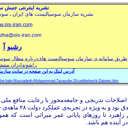
نشريه اينترنتی جنبش س
نشريه سازمان سوسياليست های ايران ـ سو
.ois-iran.com
istha@ois-iran.com
رشيو
آ
 طريق سامانه ی سازمان سوسياليست های
درباره مطال
سوسي
ـ
!
شوند
ايران منت
آد
رس لینک به این صفحه
در سايت سازما
-rahe-hale-Mossadegh-Mohanmmad-Tavasolie-29-ordibehesht-Dateien.htm
ه اصلاحات تدریجی و جامعه‌محور با رعایت منافع مل
ق بود و به ویژه در تجربه‌ی عملکرد دولت
۲۸
ماهه‌ی خ
ن راهبرد تا روزهای پایانی عمر میراثی است که هم
در آینده هم باشد.