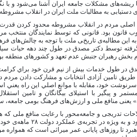
ریشه‌های مشکلات جامعه ایران آشنا می‌شود و با نگا
ی دستیابی به مطالبات ملت ایران در انقلاب مشروطه
 اصلی مردم در انقلاب مشروطه محدود کردن قدرت م
ب قانون بود. قانونی که توسط نمایندگان منتخب مرد
ه این مطالبه‌ی تاریخی ملت با توجه به چالش‌های فره
ته توسط دکتر مصدق در طول چند دهه حیات سیاسی
ام بخش رهبران جنبش عدم تعهد و کشورهای منطقه بود
ق در طول خدمات بيش از نيم‌ قرن خود براي كرامت 
طريق تامين آزادی انتخابات و مشاركت دادن مردم د
 سرنوشت خود، مقابله با موانع اصلي اين راه يعني اس
ستمر و پيگير با استيلای بيگانگان و تامين استقل
 یعنی منافع ملی و ارزش‌های فرهنگ بومی جامعه، سرل
احات تدریجی و جامعه‌محور با رعایت منافع ملی که 
 و به ویژه در تجربه‌ی عملکرد دولت
۲۸
ماهه‌ی خود 
اهبرد تا روزهای پایانی عمر میراثی است که همواره م