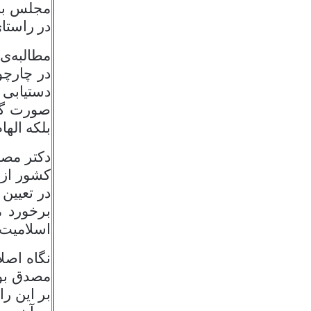
مجلس با 
در راستا
مطالبه‌ی
در چارچو
دستیابی ب
صورت گرف
بلکه اله
دكتر مصد
كشور از 
در تعيين
برخورد م
اسلامیت»
نگاه اصل
مصدق بود
بر این ر