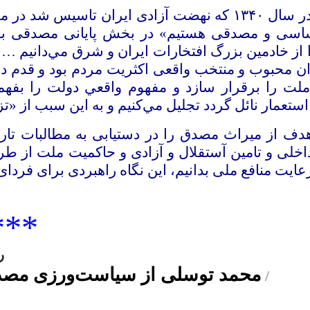
در سال
۱۳۴۰
که نهضت آزادی ایران تاسیس شد در مرام
ساسی و مصدقی هستیم» در بخش پایانی مصدقی بود
از خادمين بزرگ افتخارات ايران و شرق مي‌دانيم … م
ران محبوب و منتخب واقعی اكثريت مردم بود و قدم در
لت را برقرار سازد و مفهوم واقعي دولت را بفهمان
عمار نائل گردد تجليل مي‌كنيم و به اين سبب از «تز»
دف از میراث مصدق را در دستیابی به مطالبات تار
داخلی و تامین آستقلال و آزادی و حاکمیت ملت از طر
عایت منافع ملی بدانیم، این نگاه راهبردی برای فردای ا
***
ر
محمد توسلی از سیاست‌ورزی مصد
/