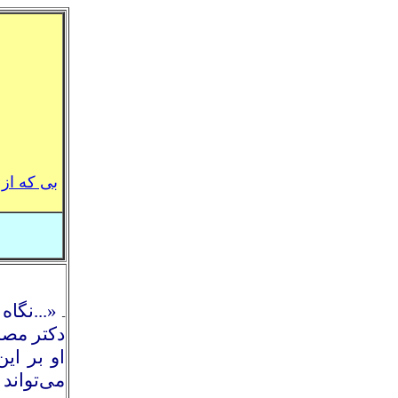
بی که از
«...نگا
ـ
دکتر مصد
او بر ای
می‌تواند 