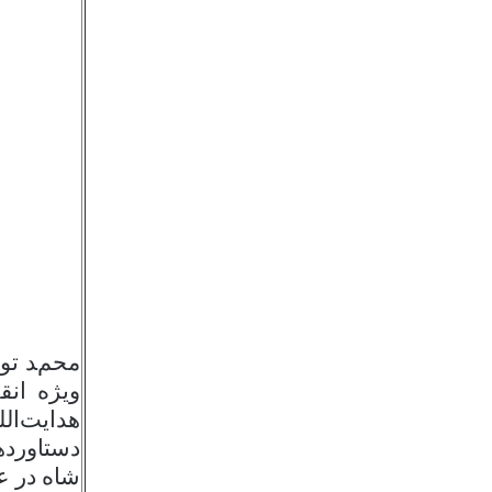
محمد توس
ویژه انق
هدایت‌ال
دستاورده
شاه در ع