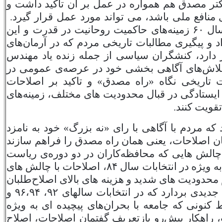
کتر مصدق هم همواره در عمل بر آن تاکید داشت و
ی منافع ملی باشد، می تواند مورد عمل قرار گیرد.
سال
۶۰
زمینه‌های حاکمیت روحانیت در قدرت و این
 و پیگیری مطالبات تاریخی مردم که در آرمان‌های
ر دارد، کنشگران سیاسی از جمله زنده یاد مهندس
ا تلاش‌های آگاهی بخشی خود در عرصه‌ی عمومی در
ت تاریخی نگاه «راه مصدق» و تاکید بر اصلاحات
 ایستادگی در قبال محدودیت های مختلف، زمینه‌های
قویت کنند.
که مردم با آگاهی با رای «نه بزرگ» خود به نامزد
ان اصلاحات، یعنی همان راه مصدق را فراهم سازند
 چالش هایی که محافظه‌کاران در دو دوره‌ی ریاست
ه ویژه در انتخابات سال
۸۴
، اصلاحات با چالش های
محدودیت های شدید و هزینه های بالای اصلاح‌طلبان
جدیدی بردارد که در انتخابات سالهای
۹۲
،
۹۶،۹۴
و
ط کنونی که جامعه با بحران‌های پیچیده ای به ویژه
اهکار پیش‌رو بازتعریف گفتمان اصلاحات، اصلاح