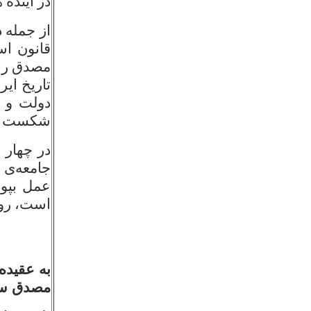
در آینده 
از جمله 
قانون ا
مصدق را 
تاريخ اي
دولت و م
شكست است
در چهار 
جامعه‌ی 
عمل بپوش
است، روب
به عقیده
مصدق سرا