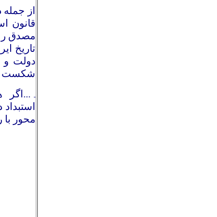
از جمله 
قانون ا
مصدق را 
تاريخ اي
دولت و م
شكست است
...اگر ه
ـ
استبداد 
محور با ر