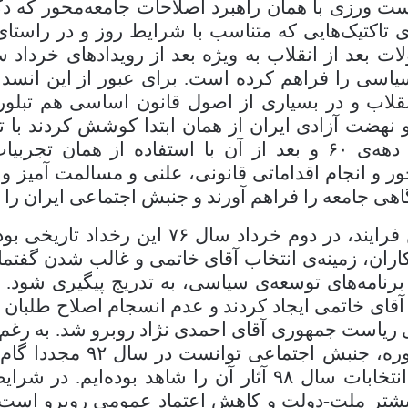
ست ورزی با همان راهبرد اصلاحات جامعه‌محور که د
ری تاکتیک‌هایی که متناسب با شرایط روز و در راستا
لات بعد از انقلاب به ویژه بعد از رویدادهای خرداد 
یاسی را فراهم کرده است. برای عبور از این انسداد
انقلاب و در بسیاری از اصول قانون اساسی هم تبلو
و نهضت آزادی ایران از همان ابتدا کوشش کردند ب
 دهه‌ی
۶۰
و بعد از آن با استفاده از همان تجربیا
ور و انجام اقداماتی قانونی، علنی و مسالمت آمیز و
اهی جامعه را فراهم آورند و جنبش اجتماعی ایران را ت
ن فرایند، در دوم خرداد سال
۷۶
این رخداد تاریخی بود 
اران، زمینه‌ی انتخاب آقای خاتمی و غالب شدن گفتم
برنامه‌های توسعه‌ی سیاسی، به تدریج پیگیری شود.
قای خاتمی ایجاد کردند و عدم انسجام اصلاح طلبان ب
ی ریاست جمهوری آقای احمدی نژاد روبرو شد. به رغم 
وره، جنبش اجتماعی توانست در سال
۹۲
مجددا گام 
 انتخابات سال
۹۸
آثار آن را شاهد بوده‌ایم. در شرای
تر ملت-دولت و کاهش اعتماد عمومی روبرو است، ر