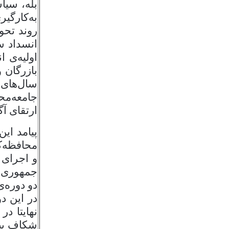
بله، سیا
به‌کارگی
روند تحو
انسداد س
اولیه‌ی 
بازرگان 
سال‌های
جامعه‌مح
ارتقای آگ
پیامد ای
محافظه‌ک
و اجرای 
جمهوری آ
دو دوره‌
در این د
نهایتا در
شکاف بیش