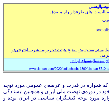
وسياليستی
سياليست های طرفدار راه مصدق
www
social
اليستی»
« جنبش
ضيح هيئت تحريريه نشريه اينترنتی
تو
شرمی
ن سوسياليستهای ايران:
ـ
www.ois-iran.com/2020/ordibehesht-1399/ois-iran-8710
ی که همواره در قدرت و عرصه‌‌ی عمومی مورد توجه
ود در دوره‌ی نهضت ملی ایران و همچنین ایستادگی
واره مورد توجه کنشگران سیاسی در ایران بوده و