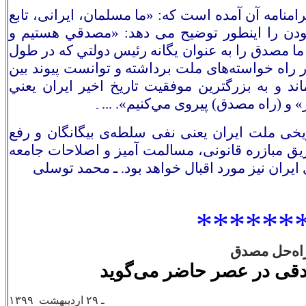
نامه آن آمده است که: «ما مسلمان، ایرانی، تابع
ن را اینطور توضیح می دهد: «مصدقي هستيم و
ا مصدق را به عنوان يگانه رئيس دولتي كه در طول
 راه خواسته‌های ملت برداشته و توانست پيوند بين
د و به بزرگترين موفقيت تاريخ اخير ايران يعني
 و (راه مصدق) پيروی مي‌كنيم». ...
ـ
یخی ملت ایران یعنی نفی سلطه‌ی بیگانگان و رفع
یق مبازره قانونی، مسالمت آمیز و اصلاحات جامعه
یران نیز مورد اقبال خواهد بود. ـ
محمد توسلی
******
اه‌حل مصدق
قی در عصر حاضر می‌گوید
ـ
٢٩
اردیبهشت
١٣٩٩