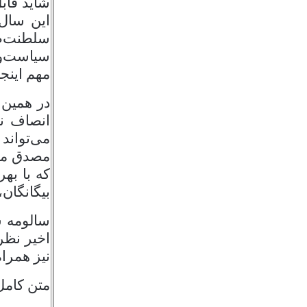
شاید قاب
این سال‌
سلطنت‌ط
سیاست‌ور
مهم اینج
در همین 
انصاف ن
می‌تواند
مصدق مان
که با به
بیگانگان
سالومه س
اخیر نظر
نیز همرا
متن کامل