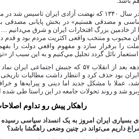
هم باشد.
در سال
۱۳۴۰
که نهضت آزادی ایران تاسیس شد در مرام
ساسی و مصدقی هستیم» در بخش پایانی مصدقی بود
از خادمين بزرگ افتخارات ايران و شرق مي‌دانيم … م
ران محبوب و منتخب واقعی اكثريت مردم بود و قدم در
لت را برقرار سازد و مفهوم واقعي دولت را بفهمان
عمار نائل گردد تجليل مي‌كنيم و به اين سبب از «تز»
دهه بعد از انقلاب
۵۷
که جنبش اجتماعی ایران نماد 
ایران بود حذف کرد و انتظار داشت مطالبات تاریخی 
د، عملا با مشکل جدید اما دینی و پیرایه‌ها و خر
رو شد و روند تحولات جامعه در این راستا طی شده 
راهکار پیش رو تداوم اصلاح
‌ی بسیاری ایران امروز به یک انسداد سیاسی رسیده ا
غ داریم می‌تواند در چنین وضعی راهگشا باشد؟