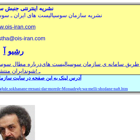
نشريه اينترنتی جنبش س
نشريه سازمان سوسياليست های ايران ـ سو
.ois-iran.com
istha@ois-iran.com
رشيو
آ
 طريق سامانه ی سازمان سوسياليست های
درباره مطال
سوسي
ـ
!
شوند
ايران منت
آد
رس لینک به این صفحه
در سايت سازمان
aghde.sokhanane-rrenani-dar-morede-Mossadegh-wa-melli-shodane-naft.htm