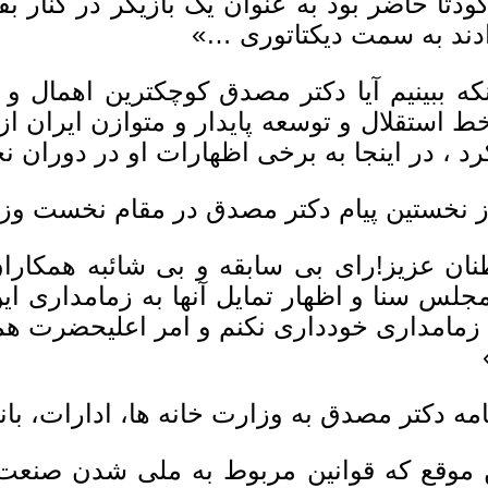
ودتا حاضر بود به عنوان یک بازیگر در کنار بق
ند به سمت دیکتاتورى …»
نکه ببینیم آیا دکتر مصدق کوچکترین اهمال
ط استقلال و توسعه پایدار و متوازن ایران از 
رد ، در اینجا به برخى اظهارات او در دوران
ان عزیز!راى بى سابقه و بى شائبه همکارا
جلس سنا و اظهار تمایل آنها به زمامدارى ا
 زمامدارى خوددارى نکنم و امر اعلیحضرت ه
 موقع که قوانین مربوط به ملى شدن صنعت