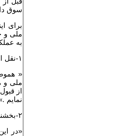
قبل از ک
سوق داد
براى ای
ملى و خ
به عملک
١-نقل از نخستین پیام دکتر مصدق در مقام نخست وزیرى ( ٩ اردیبهشت ١٣٣٠):
« هموطن
ملى و م
از قبول
نمایم .»
٢-بخشنامه دکتر مصدق به وزارت خانه ها، ادارات، بانکها( ٢٣ اردى بهشت ١٣٣٠):
«در این