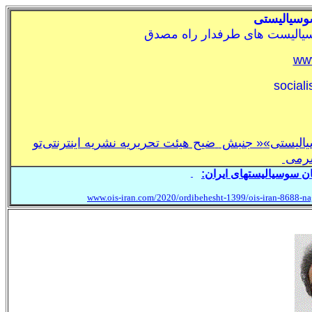
وسياليستی
سياليست های طرفدار راه مصدق
www
social
اليستی»
« جنبش
ضيح هيئت تحريريه نشريه اينترنتی
تو
شرمی
 سوسياليستهای ايران:
ـ
www.ois-iran.com/2020/ordibehesht-1399/ois-iran-8688-n