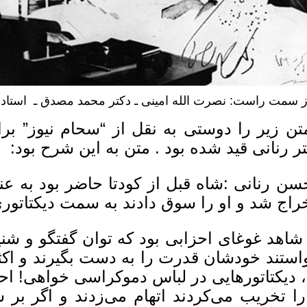
ز سمت راست: نصرت الله امینی ـ دکتر محمد مصدق ـ استاد ع
تن زیر را دوستى به نقل از “سحام نیوز” برا
ر رنانى قید شده بود . متن به این شرح بود:
سن رنانی :شاه قبل از کودتا حاضر بود به عنوا
خراج شد و او را سوق دادند به سمت دیکتاتور
هه ۲۰ شاهد غوغای احزابی بود که توان گفتگو و 
استند خودشان قدرت را به دست بگیرند و اکثر
 دیکتاتورهایی در لباس دموکراسی خواهی! احز
ا تخریب می‌کردند اتهام می‌زدند و اگر بر س