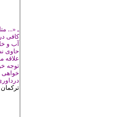
ـ «...
متا
کافی در 
آب و خا
حاوی نس
علاقه م
توجه خو
خواهى و
درداورى
ترکمان