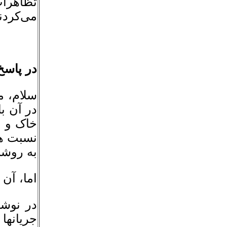
تظاهرات
می‌کردند
در پاسخ
سلام، م
در آن با
خاک و م
نسبت ها
به روش
اما، آن
در نوشت
جریانها