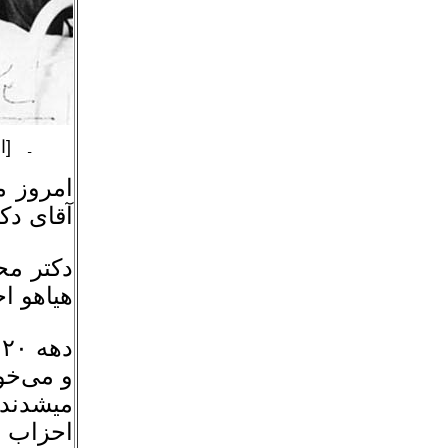
[ا
ـ
امروز م
آقاى دکت
دکتر مح
هیاهو ا
د
و می‌خو
میشدند،
احزاب ر