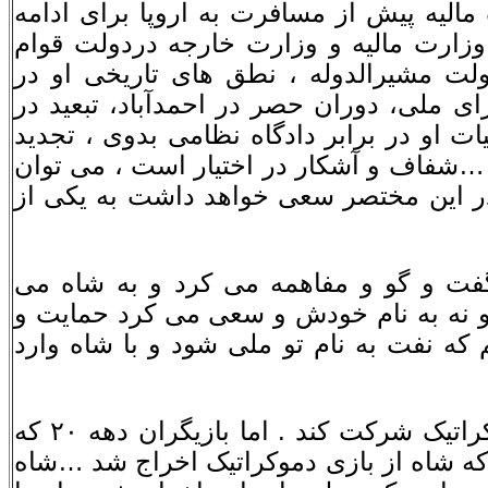
لیه پیش از مسافرت به اروپا براى ادامه
وزارت مالیه و وزارت خارجه دردولت قوام
ولت مشیرالدوله ، نطق هاى تاریخى او در
 ملى، دوران حصر در احمدآباد، تبعید در
ت او در برابر دادگاه نظامى بدوى ، تجدید
 …شفاف و آشکار در اختیار است ، مى توان
در این مختصر سعى خواهد داشت به یکى از
گفت و گو و مفاهمه مى کرد و به شاه مى
د و نه به نام خودش و سعى مى کرد حمایت و
که نفت به نام تو ملى شود و با شاه وارد
شاه جوان …بسیار آمادگى داشت در بازى هاى دموکراتیک شرکت کند . اما بازیگران دهه ٢٠ که
که شاه از بازى دموکراتیک اخراج شد …شاه