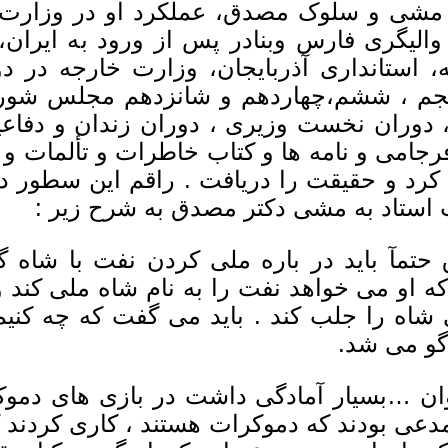
مشى و سلوک مصدق، عملکرد او در وزارت ما
الیگرى فارس وبنادر پس از ورود به ایران،
، استاندارى آذربایجان، وزارت خارجه در د
نجم ، ششم،چهاردهم و شانزدهم مجلس شوراى
، دوران نخست وزیرى ، دوران زندان و دفاعیا
رجامى و نامه ها و کتاب خاطرات و تألمات و
کرد و حقیقت را دریافت . راقم این سطور 
ت استاد به مشى دکتر مصدق به شرح زیر :
تمآ باید در باره ملى کردن نفت با شاه 
 که او مى خواهد نفت را به نام شاه ملى کن
شاه را جلب کند . باید مى گفت که چه کنیم 
گو مى شد.
عى بودند که دموکرات هستند ، کارى کردند 