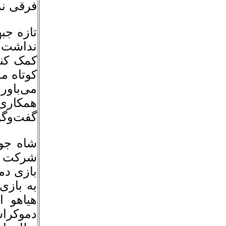
فرقی نم
تازه جب
نداشت و
کمک کند
کوتاه م
می‌باور
همکاری 
گفت‌وگو
شاه جوا
بازی دم
به بازی
دموکراس