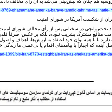
روسیه هم چنان که پیش‌بینی می‌شد به آن رای مخالف دادند
an-8769-ghatnamahe-amerika-baraye-tamdid-tahrime-taslihatie-
ایران از شکست آمریکا در شورای امنیت
د تخت‌روانچی در سخنانی پس از رأی مخالف شورای امنیت ب
ت منافع مشترک بشریت نبوده، بلکه بر عکس، صرفاً قلدره
رند تا با همه توان خود اعتقاد به ارزش‌ها، اهداف و اصول من
سل آینده که اجباراً با پیامدهای اقدام یا بی‌عملی ما زندگی
dad-1399/ois-iran-8770-esteghbale-iran-az-shekaste-amerika-d
ـــــــــــــــــــــــــــــــــــــــــــــــــــــــــــــــ