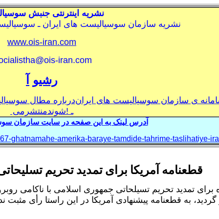
نشريه اينترنتی جنبش سوسيال
نشريه سازمان سوسياليست های ايران ـ سوسيالي
www.ois-iran.com
ocialistha@ois-iran.com
رشيو
آ
امانه ی سازمان سوسياليست های ايران
درباره مطال
سوسيال
ـ
!
شوند
منتشرمی
آد
رس لینک به این صفحه
در سايت سازمان سوسي
767-ghatnamahe-amerika-baraye-tamdide-tahrime-taslihatiye-ir
قطعنامه آمریکا برای تمدید تحریم تسلیحاتی
ه برای تمدید تحریم تسیلحاتی جمهوری اسلامی با ناکامی روب
دید، به قطعنامه پیشنهادی آمریکا در این راستا رأی مثبت ندا