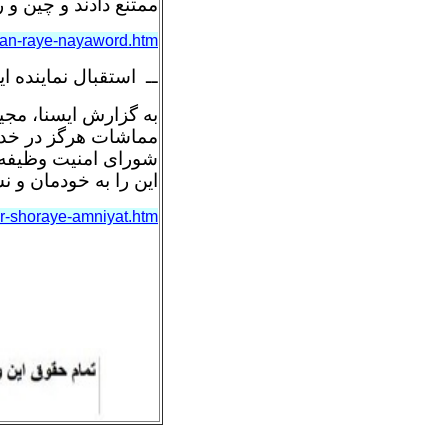
ممتنع دادند و چین و 
iran-raye-nayaword.htm
ــ استقبال نماینده 
به گزارش ایسنا، مجی
مماشات هرگز در خدم
شورای امنیت وظیفه دا
این را به خودمان و ن
ar-shoraye-amniyat.htm