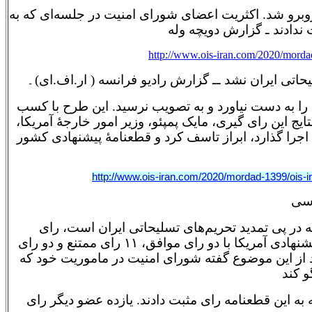
روبرو شد. اکثریت اعضای شورای امنیت در جلسه‌ای که به
ندادند ـ گزارش دویچه وله
http://www.ois-iran.com/2020/mordad
اتی ایران نشد ــ گزارش رادیو فرانسه ( ار.اف.ای)
ـ
 را به دست نیاورد و به تصویب نرسید. این طرح با کسب
بازماند. در پی اعلام نتایج این رای گیری، مایک پمپئو، وزیر امور خارجۀ آمریکا،
به اجرا گذارد، ابراز تاسف کرد و قطعنامۀ پیشنهادی کشور
http://www.ois-iran.com/2020/mordad-1399/ois
 سی
در پی تمدید تحریم‌های تسلیحاتی ایران است، رای
ندادند. جلسه شورای امنیت عصر جمعه ۱۴ اوت برگزار شد و طی آن قطعنامه پیشنهادی آمریکا با دو رای موافق، ۱۱ رای ممتنع و دو رای
د از این موضوع گفته شورای امنیت در ماموریت خود که
و کند
ه این قطعنامه رای مثبت دادند. یازده عضو دیگر رای