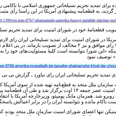
ده برای تمدید تحریم تسیلحاتی جمهوری اسلامی با ناکامی 
دید، به قطعنامه پیشنهادی آمریکا در این راستا رأی مثبت 
-1399/ois-iran-8767-ghatnamahe-amerika-baraye-tamdide-tahrime-tasli
ویب قطعنامۀ خود در شورای امنیت برای تمدید تحریم تسلیح
ریکا در شورای امنیت برای تمدید تسلیحاتی ایران رای لازم
١١ رای ممتنع و تنها ٢ رای موافق و نیز ٢ مخالف از تصویب 
از اینکه «این شورا نتوانسته است کلیۀ مسئولیت‌های خود را 
» توصیف نمود
-iran-8768-amerika-mowafadh-be-taswibe-ghatnamahe-khod-dar-sho
ای تمدید تحریم تسلیحاتی ایران رای نیاورد ـ گزارش بی بی
ازمان ملل متحد به قطع‌نامه تهیه شده از سوی آمریکا که 
وبرو شد. همزمان مایک پومپئو، وزیرخارجه آمریکا با انتقا
 ناکام مانده و نتوانسته ایران را در برابر اعمالش پاسخگ
نیکن تنها اعضای شورای امنیت سازمان ملل متحد بودند که ب