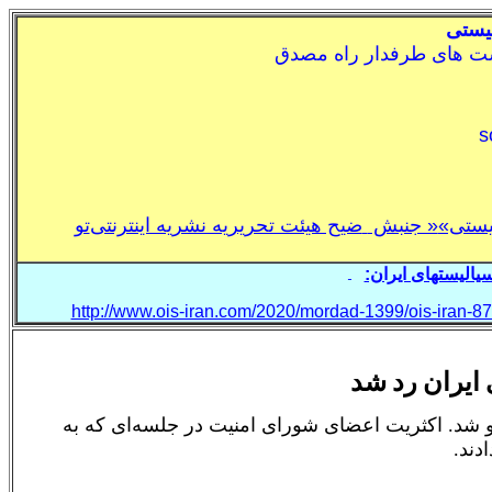
يستی
ست های طرفدار راه مصدق
s
يستی»
« جنبش
ضيح هيئت تحريريه نشريه اينترنتی
تو
اليستهای ايران:
ـ
http://www.ois-iran.com/2020/mordad-1399/ois-iran-8
 ایران رد شد
رو شد. اکثریت اعضای شورای امنیت در جلسه‌ای که به
دند.