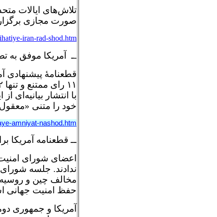
تلاش‌های ایالات متح
صورت مجازی برگزار گر
hatiye-iran-rad-shod.htm
ـ آمریکا موفق به تص
ـ
قطعنامۀ پیشنهادی آم
با انتشار بیانیه‌ای 
خود را متنی «معقول
raye-amniyat-nashod.htm
ــ قطعنامه آمریکا بر
اعضای شورای امنیت س
مخالف چین و روسیه ر
حفظ امنیت جهانی است
آمریکا و جمهوری دوم